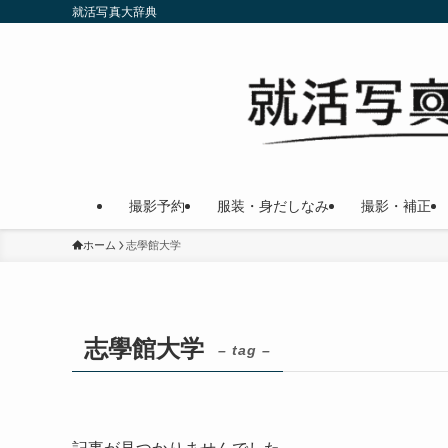
就活写真大辞典
撮影予約
服装・身だしなみ
撮影・補正
ホーム
志學館大学
志學館大学
– tag –