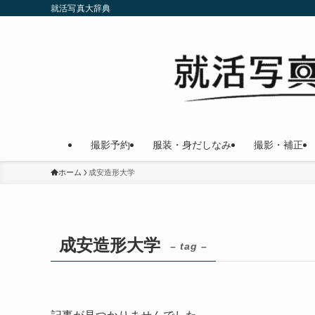
就活写真大辞典
撮影予約
服装・身だしなみ
撮影・補正
ホーム
成安造形大学
成安造形大学
– tag –