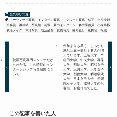
就活証明写真
アナウンサー写真
インターン写真
リクルート写真
修正
全身撮影
公務員
再就職
写真館
前髪
夏のインターン
客室乗務員
小売業界
就活メイク
就活写真
就活品質
就職写真
撮り直し
稲田堤
転職
例年よりも早く、しっかり
就活写真を撮影する人が増
えています。上智大学、早
就活写真専門スタジオだか
稲田大学、中央大学、専修
らわかる。この時期のイン
大学、明治大学、昭和女子
ターンシップ写真撮影につ
大学、玉川大学、大妻女子
いて。
大学、創価大学、明治学院
大学、日本女子大学、学習
院女子大学、成城大学のお
客様、お疲れ様でした。
この記事を書いた人