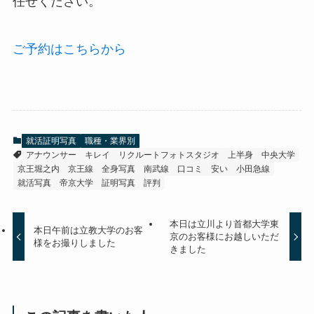
任せください。
ご予約はこちらから
就活証明写真
職種・業界別
アナウンサー
キレイ
リクルートフォトスタジオ
上半身
中央大学
京王堀之内
京王線
全身写真
南武線
口コミ
安い
小田急線
就活写真
帝京大学
証明写真
評判
本日は立川より首都大学東
本日午前は立教大学のお客
京のお客様にお越しいただ
様をお撮りしました
きました