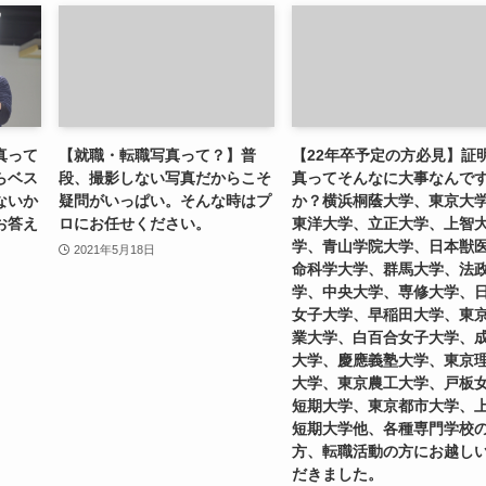
真って
【就職・転職写真って？】普
【22年卒予定の方必見】証
らベス
段、撮影しない写真だからこそ
真ってそんなに大事なんで
ないか
疑問がいっぱい。そんな時はプ
か？横浜桐蔭大学、東京大
お答え
ロにお任せください。
東洋大学、立正大学、上智
学、青山学院大学、日本獣
2021年5月18日
命科学大学、群馬大学、法
学、中央大学、専修大学、
女子大学、早稲田大学、東
業大学、白百合女子大学、
大学、慶應義塾大学、東京
大学、東京農工大学、戸板
短期大学、東京都市大学、
短期大学他、各種専門学校
方、転職活動の方にお越し
だきました。