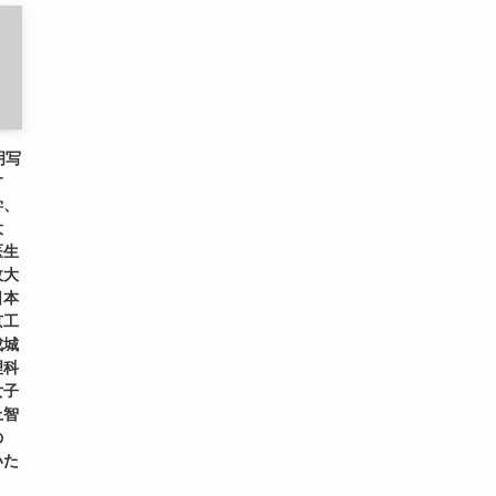
明写
す
学、
大
医生
政大
日本
京工
成城
理科
女子
上智
の
いた