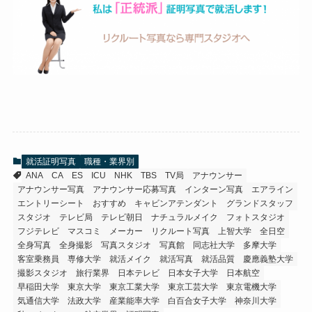
就活証明写真
職種・業界別
ANA
CA
ES
ICU
NHK
TBS
TV局
アナウンサー
アナウンサー写真
アナウンサー応募写真
インターン写真
エアライン
エントリーシート
おすすめ
キャビンアテンダント
グランドスタッフ
スタジオ
テレビ局
テレビ朝日
ナチュラルメイク
フォトスタジオ
フジテレビ
マスコミ
メーカー
リクルート写真
上智大学
全日空
全身写真
全身撮影
写真スタジオ
写真館
同志社大学
多摩大学
客室乗務員
専修大学
就活メイク
就活写真
就活品質
慶應義塾大学
撮影スタジオ
旅行業界
日本テレビ
日本女子大学
日本航空
早稲田大学
東京大学
東京工業大学
東京工芸大学
東京電機大学
気通信大学
法政大学
産業能率大学
白百合女子大学
神奈川大学