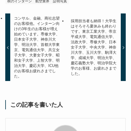
秋のインターン
航空業界
証明写真
コンサル、金融、商社志望
採用担当者も納得！大学生
のお客様他。インターン向
はそろそろ夏休みも終わり
けの3年生のお客様が増え
です。東京工業大学、帝京
始めています。専修大学、
平成大学、電気通信大学、
日本女子大学、神奈川大
法政大学、専修大学、日本
学、明治大学、首都大学東
女子大学、中央大学、神奈
京、電気通信大学、共立女
川大学、玉川大学、駒澤大
子大学、大妻女子大学、昭
学、成城大学、明治大学、
和女子大学、上智大学、明
慶応義塾大学、明治学院大
治大学、慶応大学、ICU他
学のお客様、お疲れさまで
のお客様お疲れさまでし
した。
た。
この記事を書いた人