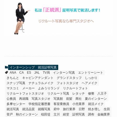
インターンシップ
就活証明写真
ANA
CA
ES
JAL
TV局
インターン写真
エントリーシート
きちんと
キャビンアテンダント
グランドスタッフ
しっかり
スナップ写真
ナチュラルメイク
フォトスタジオ
ヘアメイク
マスコミ
メーカー
よみうりランド
リクルートフォト
リクルートフォトスタジオ
リクルート写真
レタッチ
修整
八王子
公務員
再就職
写真スタジオ
写真館
前髪
商社
夏のインターン
多摩センター
学校指定履歴書
客室乗務員
小売業界
就活メイク
就活写真
就活品質
就職写真
府中
旅行業界
日野
焼き増し
生田
登戸
秋のインターン
稲田堤
立川
経堂
証明写真
調布
金融業界