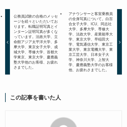
アナウンサーと客室乗務員
公務員試験の合格のメッセ
の全身写真について。白百
ージを続々といただいてお
合女子大学、ICU、同志社
ります。転職証明写真とイ
大学、多摩大学、専修大
ンターン証明写真が多くな
学、法政大学、産業能率大
っています。法政大学、立
学、東京大学、早稲田大
命館アジア太平洋大学、多
学、電気通信大学、東京工
摩大学、東京女子大学、成
業大学、東京電機大学、東
城大学、専修大学、首都大
京工芸大学、日本女子大
学東京、東京大学、慶應義
学、神奈川大学、上智大
塾大学他のお客様、お疲れ
学、慶應義塾大学のお客様
さまでした。
他、お疲れさまでした。
この記事を書いた人