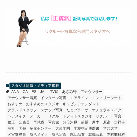
スタジオ情報・メディア掲載
ANA
CA
ES
JAL
TV局
あざみ野
アナウンサー
アナウンサー写真
インターン写真
エアライン
エントリーシート
おすすめ
おすすめのスタジオ
キャビンアテンダント
グランドスタッフ
スナップ写真
たまプラーザ
ナチュラルメイク
ヘアメイク
メーカー
リクルートフォトスタジオ
リクルート写真
修正
公務員
再就職
写真館
分倍河原
前髪
厚木
原宿
吉祥寺
商社
国領
多摩センター
大泉学園
学校指定履歴書
学芸大学
客室乗務員
就活メイク
就活写真
就活品質
就職写真
左右非対称