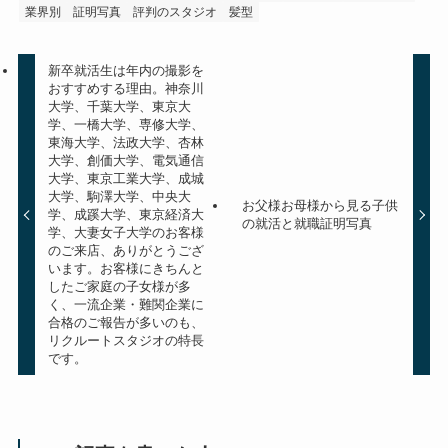
業界別
証明写真
評判のスタジオ
髪型
新卒就活生は年内の撮影を
おすすめする理由。神奈川
大学、千葉大学、東京大
学、一橋大学、専修大学、
東海大学、法政大学、杏林
大学、創価大学、電気通信
大学、東京工業大学、成城
大学、駒澤大学、中央大
お父様お母様から見る子供
学、成蹊大学、東京経済大
の就活と就職証明写真
学、大妻女子大学のお客様
のご来店、ありがとうござ
います。お客様にきちんと
したご家庭の子女様が多
く、一流企業・難関企業に
合格のご報告が多いのも、
リクルートスタジオの特長
です。