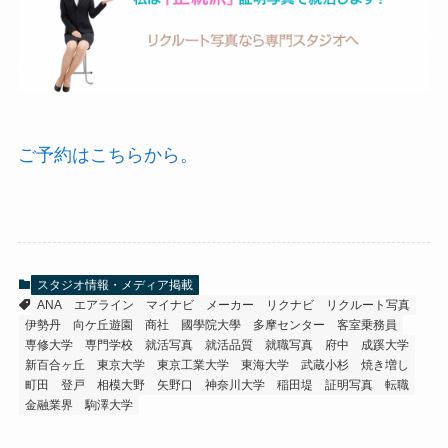
ご予約はこちらから。
スタジオ情報・メディア掲載
ANA
エアライン
マイナビ
メーカー
リクナビ
リクルート写真
伊勢丹
向ケ丘遊園
商社
國學院大學
多摩センター
客室乗務員
専修大学
専門学校
就活写真
就活品質
就職写真
府中
成蹊大学
新百合ヶ丘
東京大学
東京工業大学
東海大学
武蔵小杉
焼き増し
町田
登戸
相模大野
矢野口
神奈川大学
稲田堤
証明写真
転職
金融業界
駒澤大学