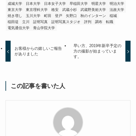
成城大学
日本大学
日本女子大学
早稲田大学
明星大学
明治大学
東京大学
東京理科大学
格安
武蔵小杉
武蔵野美術大学
法政大学
焼き増し
玉川大学
町田
登戸
矢野口
秋のインターン
稲城
稲田堤
立川
証明写真
証明写真スタジオ
評判
調布
転職
電気通信大学
青山学院大学
早い方、2019年新卒予定の
お客様からの嬉しいご報告
方の撮影が始まっていま
がありました
す。
この記事を書いた人