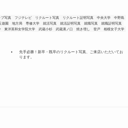
ップ写真
フジテレビ
リクルート写真
リクルート証明写真
中央大学
中野島
丘遊園
地方局
専修大学
就活写真
就活証明写真
就職写真
就職証明写真
学
東洋英和女学院大学
武蔵小杉
武蔵溝ノ口
焼き増し
登戸
相模女子大学
先手必勝！新卒・既卒のリクルート写真、ご来店いただいてお
ります。