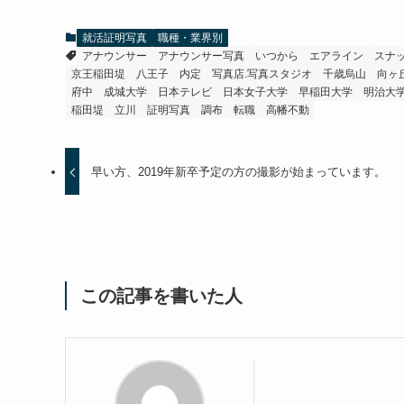
就活証明写真
職種・業界別
アナウンサー
アナウンサー写真
いつから
エアライン
スナ
京王稲田堤
八王子
内定
写真店.写真スタジオ
千歳烏山
向ヶ
府中
成城大学
日本テレビ
日本女子大学
早稲田大学
明治大
稲田堤
立川
証明写真
調布
転職
高幡不動
早い方、2019年新卒予定の方の撮影が始まっています。
この記事を書いた人