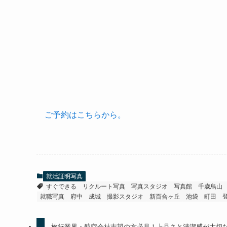
ご予約はこちらから。
就活証明写真
すぐできる
リクルート写真
写真スタジオ
写真館
千歳烏山
就職写真
府中
成城
撮影スタジオ
新百合ヶ丘
池袋
町田
旅行業界・航空会社志望の方必見！上品さと清潔感が大切