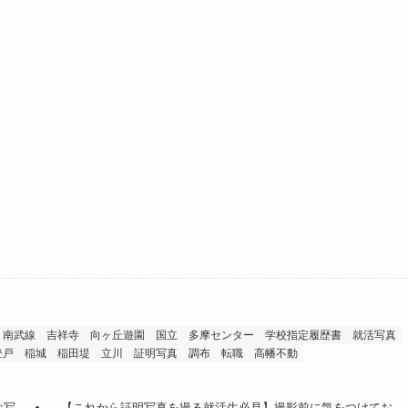
南武線
吉祥寺
向ヶ丘遊園
国立
多摩センター
学校指定履歴書
就活写真
登戸
稲城
稲田堤
立川
証明写真
調布
転職
高幡不動
な写
【これから証明写真を撮る就活生必見】撮影前に気をつけてお