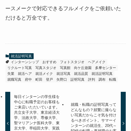
ースメークで対応できるフルメイクをご依頼いた
だけると万全です。
就活証明写真
インターンシップ
おすすめ
フォトスタジオ
ヘアメイク
リクルート写真
写真スタジオ
写真館
向ケ丘遊園
多摩センター
失業
就活ヘア
就活メイク
就活写真
就活品質
就活証明写真
就職写真
府中
町田
登戸
矢野口
証明写真
評判
調布
転職
毎日インターンの学生様を
中心に転職予定のお客様も
就職・転職の証明写真って
ご来店いただいています。
どんなもの？頻繁に撮らな
共立女子大学、東京経済大
い写真だからこそ気を付け
学、法政大学、専修大学、
るべきポイント。サマーイ
聖マリアンナ医科大学、東
ンターンの就活生、20代～
京大学、早稲田大学、実践
50代の転職・再就職のお客