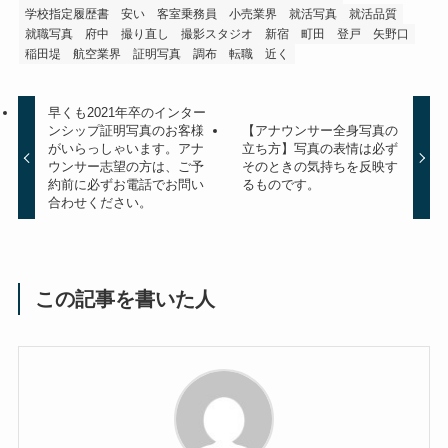
学校指定履歴書
安い
客室乗務員
小売業界
就活写真
就活品質
就職写真
府中
撮り直し
撮影スタジオ
新宿
町田
登戸
矢野口
稲田堤
航空業界
証明写真
調布
転職
近く
早くも2021年卒のインター
ンシップ証明写真のお客様
【アナウンサー全身写真の
がいらっしゃいます。アナ
立ち方】写真の表情は必ず
ウンサー志望の方は、ご予
そのときの気持ちを反映す
約前に必ずお電話でお問い
るものです。
合わせください。
この記事を書いた人