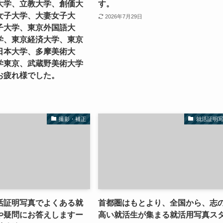
大学、立教大学、創価大
す。
女子大学、大妻女子大
2026年7月29日
子大学、東京外国語大
学、東京経済大学、東京
日本大学、多摩美術大
学東京、武蔵野美術大学
お疲れ様でした。
撮影・補正
就活証明
活証明写真でよくある就
首都圏はもとより、全国から、志
や疑問にお答えしますー
高い就活生が集まる就活用写真ス