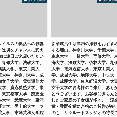
ウイルスの就活への影響
新卒就活生は年内の撮影をおすす
。逆境をチャンスに変え
する理由。神奈川大学、千葉大学
生に連日ご来店いただい
東京大学、一橋大学、専修大学、
。専修大学、法政大学、
海大学、法政大学、杏林大学、創
成蹊大学、東京工業大
大学、電気通信大学、東京工業大
院大学、神奈川大学、成
学、成城大学、駒澤大学、中央大
和女子大学、電気通信大
学、成蹊大学、東京経済大学、大
大学、慶応義塾大学、東
女子大学のお客様のご来店、あり
、東京都市大学、慈恵医
とうございます。お客様にきちん
央大学、武蔵大学、東洋
したご家庭の子女様が多く、一流
亜大学、国士舘大学、フ
業・難関企業に合格のご報告が多
院大学、東洋英和女学院
のも、リクルートスタジオの特長