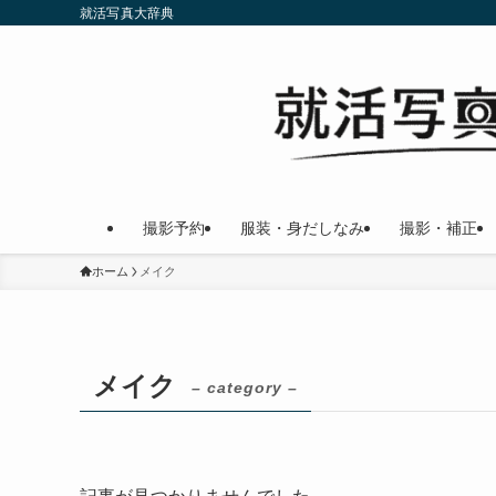
就活写真大辞典
撮影予約
服装・身だしなみ
撮影・補正
ホーム
メイク
メイク
– category –