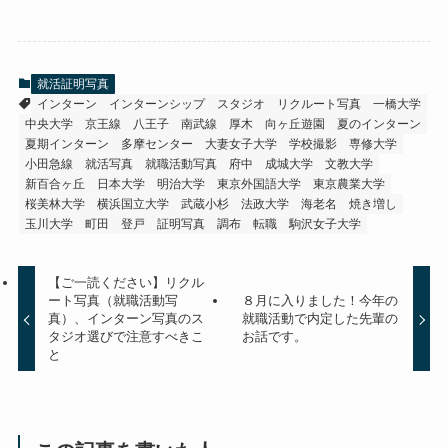
就活証明写真
インターン
インターンシップ
スタジオ
リクルート写真
一橋大学
中央大学
京王線
八王子
南武線
厚木
向ヶ丘遊園
夏のインターン
夏期インターン
多摩センター
大妻女子大学
学校撮影
専修大学
小田急線
就活写真
就職活動写真
府中
成城大学
文教大学
新百合ヶ丘
日本大学
明治大学
東京外国語大学
東京農業大学
桜美林大学
横浜国立大学
武蔵小杉
法政大学
海老名
焼き増し
玉川大学
町田
登戸
証明写真
調布
転職
駒沢女子大学
【ご一読ください】リクル
ート写真（就職活動写
８月に入りました！今年の
真）、インターン写真のス
就職活動で内定した先輩の
タジオ選びで注意すべきこ
お話です。
と