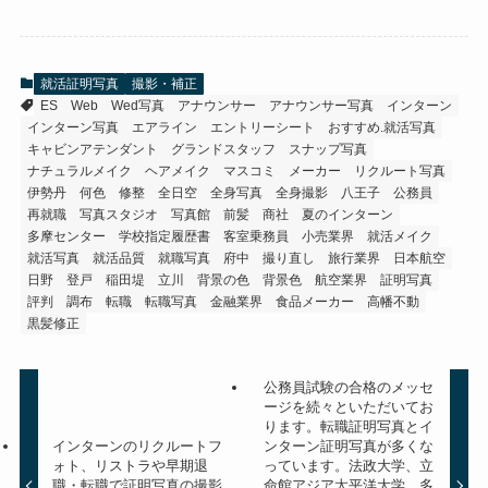
就活証明写真
撮影・補正
ES
Web
Wed写真
アナウンサー
アナウンサー写真
インターン
インターン写真
エアライン
エントリーシート
おすすめ.就活写真
キャビンアテンダント
グランドスタッフ
スナップ写真
ナチュラルメイク
ヘアメイク
マスコミ
メーカー
リクルート写真
伊勢丹
何色
修整
全日空
全身写真
全身撮影
八王子
公務員
再就職
写真スタジオ
写真館
前髪
商社
夏のインターン
多摩センター
学校指定履歴書
客室乗務員
小売業界
就活メイク
就活写真
就活品質
就職写真
府中
撮り直し
旅行業界
日本航空
日野
登戸
稲田堤
立川
背景の色
背景色
航空業界
証明写真
評判
調布
転職
転職写真
金融業界
食品メーカー
高幡不動
黒髪修正
公務員試験の合格のメッセ
ージを続々といただいてお
ります。転職証明写真とイ
インターンのリクルートフ
ンターン証明写真が多くな
ォト、リストラや早期退
っています。法政大学、立
職・転職で証明写真の撮影
命館アジア太平洋大学、多