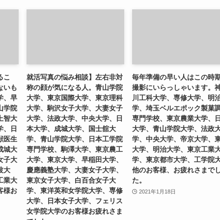
るこ
就活写真の悩み相談】左右非対
毎年準備の早い人はこの時
ないも
称の顔が気になる人。青山学院
撮影にいらっしゃいます。
学、早
大学、東京国際大学、東京理科
川工科大学、専修大学、明
山学院
大学、駒沢女子大学、大妻女子
学、埼玉ベルエポック製菓
上智大
大学、法政大学、中央大学、日
専門学校、東京農業大学、
学、日
本大学、成城大学、国士舘大
大学、青山学院大学、法政
獣医生
学、青山学院大学、日本工学院
学、中央大学、帝京大学、
成城大
専門学校、駒澤大学、東京農工
大学、明治大学、東京工業
女子大
大学、東京大学、早稲田大学、
学、東京都市大学、工学院
波大
慶應義塾大学、大妻女子大学、
他のお客様、お疲れさまで
工業大
東京女子大学、白百合女子大
た。
客様お
学、東洋英和女学院大学、専修
2021年1月18日
大学、日本女子大学、フェリス
女学院大学のお客様お疲れさま