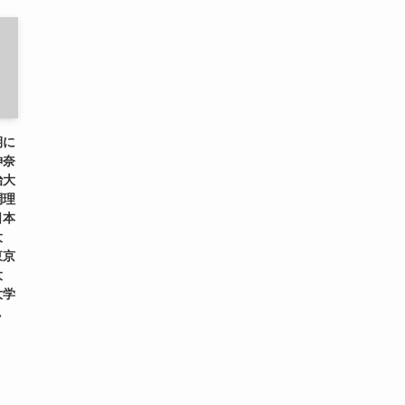
期に
神奈
治大
調理
日本
大
東京
大
大学
し