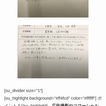
[su_divider size=”1″]
[su_highlight background=”#ff4fcd” color=”#ffffff”] ポ
イント５[/su_highlight]
広告撮影やコマーシャル